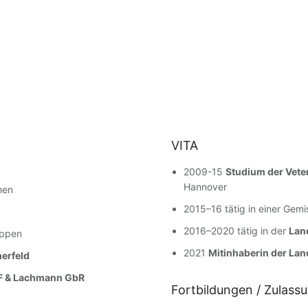
VITA
2009-15
Studium der Vete
Hannover
hen
2015–16 tätig in einer Gem
2016–2020 tätig in der
Lan
Appen
2021
Mitinhaberin der La
erfeld
oF & Lachmann GbR
Fortbildungen / Zulass