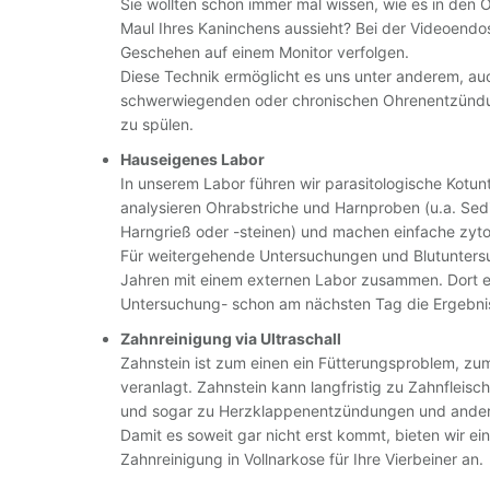
Sie wollten schon immer mal wissen, wie es in den
Maul Ihres Kaninchens aussieht? Bei der Videoendo
Geschehen auf einem Monitor verfolgen.
Diese Technik ermöglicht es uns unter anderem, auc
schwerwiegenden oder chronischen Ohrenentzündu
zu spülen.
Hauseigenes Labor
In unserem Labor führen wir parasitologische Kotu
analysieren Ohrabstriche und Harnproben (u.a. Sed
Harngrieß oder -steinen) und machen einfache zyt
Für weitergehende Untersuchungen und Blutuntersu
Jahren mit einem externen Labor zusammen. Dort er
Untersuchung- schon am nächsten Tag die Ergebni
Zahnreinigung via Ultraschall
Zahnstein ist zum einen ein Fütterungsproblem, z
veranlagt. Zahnstein kann langfristig zu Zahnflei
und sogar zu Herzklappenentzündungen und ander
Damit es soweit gar nicht erst kommt, bieten wir ein
Zahnreinigung in Vollnarkose für Ihre Vierbeiner an.