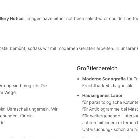
lery Notice :
Images have either not been selected or couldn't be f
ostik bemüht, sodass wir mit modernen Geräten arbeiten. In unserer 
Großtierbereich
Moderne Sonografie
für T
ertung sind möglich. Die
Fruchtbarkeitsdiagnostik
lem Wege
Hauseigenes Labor
für parasitologische Kotun
eim Ultraschall ungemein. Wir
für Antibiogramme bei Masti
chungen, für ein
Für weitergehende Untersuc
nde
Jahren mit einem externen 
Untersuchung- schon am nä