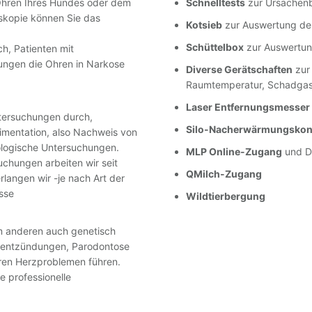
 Ohren Ihres Hundes oder dem
Schnelltests
zur Ursachenb
skopie können Sie das
Kotsieb
zur Auswertung der
Schüttelbox
zur Auswertung
h, Patienten mit
ngen die Ohren in Narkose
Diverse Gerätschaften
zur 
Raumtemperatur, Schadgas
Laser Entfernungsmesser
ntersuchungen durch,
Silo-Nacherwärmungskont
imentation, also Nachweis von
ologische Untersuchungen.
MLP Online-Zugang
und D
chungen arbeiten wir seit
QMilch-Zugang
langen wir -je nach Art der
sse
Wildtierbergung
um anderen auch genetisch
schentzündungen, Parodontose
en Herzproblemen führen.
e professionelle