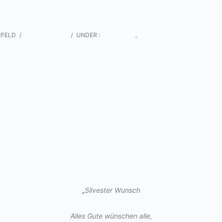
RFELD
/
0 COMMENTS
/
UNDER :
ALLGEMEIN
,
FEIERTAGE
„
Silvester Wunsch
Alles Gute wünschen alle,