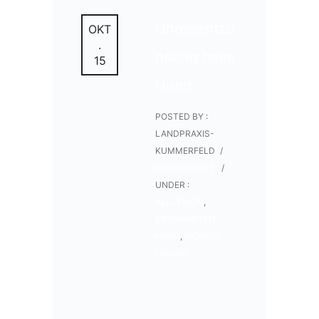
Ohrenentzü
OKT
.
ndung beim
15
Hund
POSTED BY :
LANDPRAXIS-
KUMMERFELD
/
0 COMMENTS
/
UNDER :
ALLGEMEIN
,
KRANKHEITEN
HUND
,
RICHTIG
HELFEN