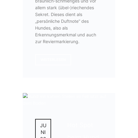
bräunlich-schmieriges und vor
allem stark (übel-)riechendes
Sekret. Dieses dient als
„persönliche Duftnote“ des
Hundes, also als
Erkennungsmerkmal und auch
zur Reviermarkierung.
WEITERLESEN
Hot Spot
JU
NI
beim Hund