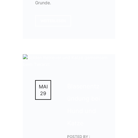
Grunde.
WEITERLESEN
Blasenentz
MAI
29
ündung bei
Hund und
Katze
POSTED BY :