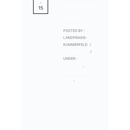
.
ndung beim
15
Hund
POSTED BY :
LANDPRAXIS-
KUMMERFELD
/
0 COMMENTS
/
UNDER :
ALLGEMEIN
,
KRANKHEITEN
HUND
,
RICHTIG
HELFEN