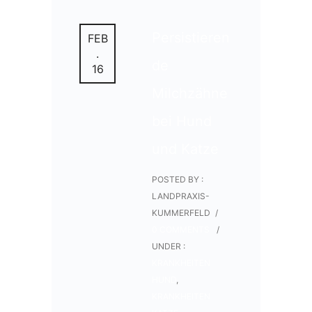
Persistieren
FEB
.
de
16
Milchzähne
bei Hund
und Katze
POSTED BY :
LANDPRAXIS-
KUMMERFELD
/
0 COMMENTS
/
UNDER :
KRANKHEITEN
HUND
,
KRANKHEITEN