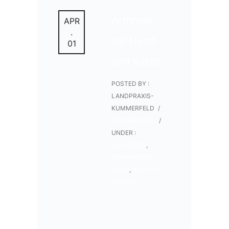
Arthrose
APR
.
bei Hund
01
und Katze
POSTED BY :
LANDPRAXIS-
KUMMERFELD
/
0 COMMENTS
/
UNDER :
ALLGEMEIN
,
KRANKHEITEN
HUND
,
RICHTIG
HELFEN