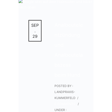
Analbeutele
SEP
.
ntzündung
29
und
Analbeutela
bszess
beim Hund
POSTED BY :
LANDPRAXIS-
KUMMERFELD
/
0 COMMENTS
/
UNDER :