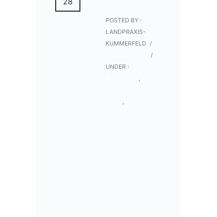
28
POSTED BY :
LANDPRAXIS-
KUMMERFELD
/
0 COMMENTS
/
UNDER :
ALLGEMEIN
,
KRANKHEITEN
HUND
,
RICHTIG
HELFEN