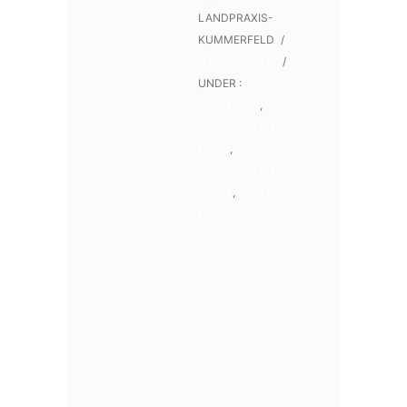
LANDPRAXIS-
KUMMERFELD
/
0 COMMENTS
/
UNDER :
ALLGEMEIN
,
KRANKHEITEN
HUND
,
KRANKHEITEN
KATZE
,
RICHTIG
HELFEN