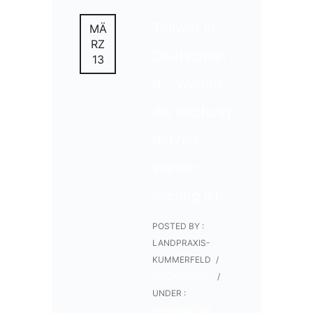
Tollwut in
MÄ
RZ
Deutschlan
13
d – Warum
die Impfung
derzeit
wieder
wichtig ist.
POSTED BY :
LANDPRAXIS-
KUMMERFELD
/
0 COMMENTS
/
UNDER :
KRANKHEITEN