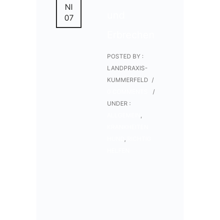
NI
und
07
Erbrechen
POSTED BY :
LANDPRAXIS-
KUMMERFELD
/
0 COMMENTS
/
UNDER :
ALLGEMEIN
,
KRANKHEITEN
HUND
,
RICHTIG
HELFEN