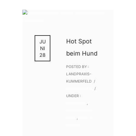
Hot Spot
JU
NI
beim Hund
28
POSTED BY :
LANDPRAXIS-
KUMMERFELD
/
0 COMMENTS
/
UNDER :
ALLGEMEIN
,
KRANKHEITEN
HUND
,
RICHTIG
HELFEN